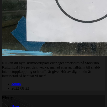
Nu kan du hyra skrivbordsplats eller eget arbetsrum på Stocksbo
Kulturhus! Hyr per dag, vecka, månad eller år. Tillgång till snabb
internetuppkoppling och kaffe är givet Hör av dig om du är
intresserad så berättar vi mer!
admin
2022-08-22
Meny
Hem