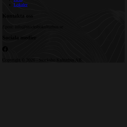
Lokaler
Kontakta oss
Epost: info@stocksbokulturhus.se
Sociala medier
Copyright © 2026 - Stocksbo Kulturhus AB