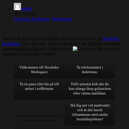
admin
2022-08-22
Stocksbo Kulturhus
,
Workspace
Nu kan du hyra skrivbordsplats eller eget arbetsrum på
Stocksbo
Kulturhus
! Hyr per dag, vecka, månad eller år. Tillgång till snabb
internetuppkoppling och kaffe är givet
Hör av dig om du är
intresserad så berättar vi mer!
Välkommen till Stocksbo
Ta telefonmötet i
Workspace
läshörnan.
Ta en paus eller läs på till
Fullt utrustat kök där du
mötet i soffhörnan
kan slänga ihop golunchen
eller värma matlådan.
Slå dig ner vid matbordet
och ät din lunch
tillsammans med andra
Ett av rummen som finns att
hemifrånjobbare!
hyra som eget kontor!