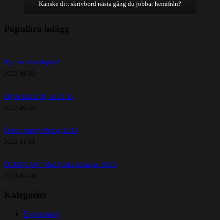
Kanske ditt skrivbord nästa gång du jobbar hemifrån?
Populära inlägg
Hyr skrivbordsplats!
2022-08-22
Öppet hus 1/10, kl 13-16
2022-09-22
Ôcken familjelördag 12/11
2022-11-01
ÔCKEN AW! Med Frida Selander 28/10
2022-10-10
Kategorier
Evenemang